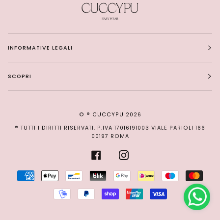
INFORMATIVE LEGALI
SCOPRI
© ®
CUCCYPU
2026
® TUTTI I DIRITTI RISERVATI. P.IVA 17016191003 VIALE PARIOLI 166
00197 ROMA
FACEBOOK
INSTAGRAM
AMERICAN
APPLE
BANCONTACT
BLIK
GOOGLE
IDEAL
MAESTRO
MAST
EXPRESS
PAY
PAY
MOBILEPAY
PAYPAL
SHOPIFY
UNIONPAY
VISA
PAY