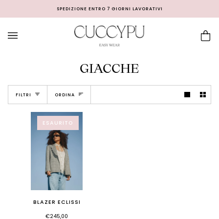
Passa
SPEDIZIONE ENTRO 7 GIORNI LAVORATIVI
al
contenuto
Car
(0
GIACCHE
Ordina
FILTRI
ORDINA
ESAURITO
BLAZER ECLISSI
€245,00